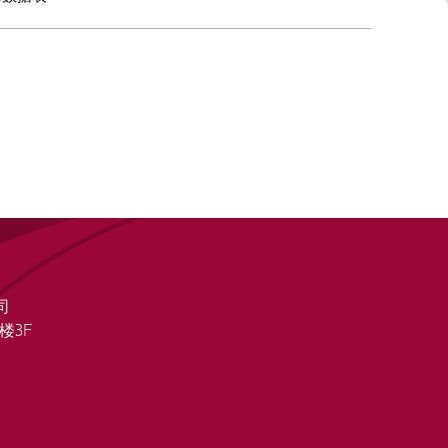
司
楼3F