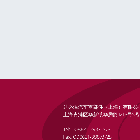
达必温汽车零部件（上海）有限公
上海青浦区华新镇华腾路1218号5号
Tel: 008621-39873578
Fax: 008621-39873725