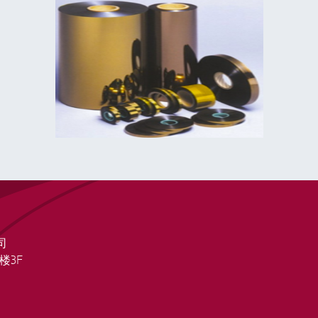
司
楼3F